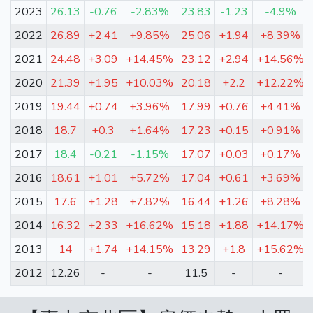
2023
26.13
-0.76
-2.83%
23.83
-1.23
-4.9%
2022
26.89
+2.41
+9.85%
25.06
+1.94
+8.39%
2021
24.48
+3.09
+14.45%
23.12
+2.94
+14.56%
2020
21.39
+1.95
+10.03%
20.18
+2.2
+12.22%
2019
19.44
+0.74
+3.96%
17.99
+0.76
+4.41%
2018
18.7
+0.3
+1.64%
17.23
+0.15
+0.91%
2017
18.4
-0.21
-1.15%
17.07
+0.03
+0.17%
2016
18.61
+1.01
+5.72%
17.04
+0.61
+3.69%
2015
17.6
+1.28
+7.82%
16.44
+1.26
+8.28%
2014
16.32
+2.33
+16.62%
15.18
+1.88
+14.17%
2013
14
+1.74
+14.15%
13.29
+1.8
+15.62%
2012
12.26
-
-
11.5
-
-