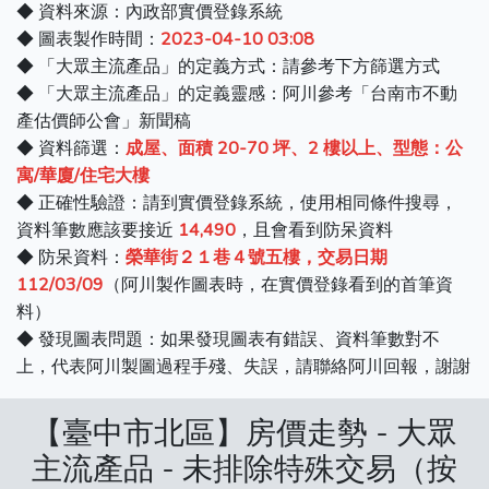
◆ 資料來源：內政部實價登錄系統
◆ 圖表製作時間：
2023-04-10 03:08
◆ 「大眾主流產品」的定義方式：請參考下方篩選方式
◆ 「大眾主流產品」的定義靈感：阿川參考「台南市不動
產估價師公會」新聞稿
◆ 資料篩選：
成屋、面積 20-70 坪、2 樓以上、型態：公
寓/華廈/住宅大樓
◆ 正確性驗證：請到實價登錄系統，使用相同條件搜尋，
資料筆數應該要接近
14,490
，且會看到防呆資料
◆ 防呆資料：
榮華街２１巷４號五樓，交易日期
112/03/09
（阿川製作圖表時，在實價登錄看到的首筆資
料）
◆ 發現圖表問題：如果發現圖表有錯誤、資料筆數對不
上，代表阿川製圖過程手殘、失誤，請聯絡阿川回報，謝謝
【臺中市北區】房價走勢 - 大眾
主流產品 - 未排除特殊交易（按