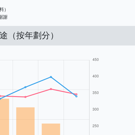
料）
謝謝
用途（按年劃分）