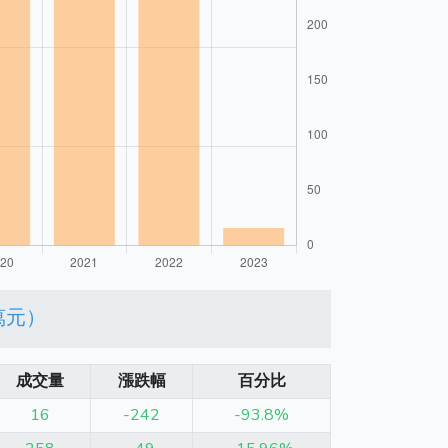
萬元）
成交量
漲跌幅
百分比
16
-242
-93.8%