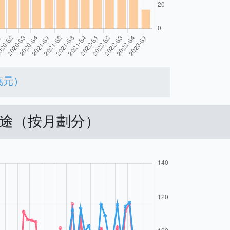
萬元）
用途（按月劃分）