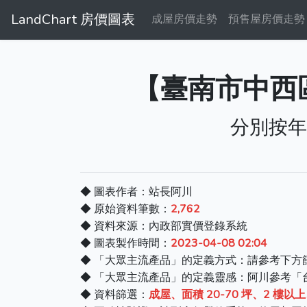
LandChart 房價圖表
成屋房價走勢
預售屋房價走勢
【臺南市中西區
分別按年
◆ 圖表作者：站長阿川
◆ 原始資料筆數：
2,762
◆ 資料來源：內政部實價登錄系統
◆ 圖表製作時間：
2023-04-08 02:04
◆ 「大眾主流產品」的定義方式：請參考下方
◆ 「大眾主流產品」的定義靈感：阿川參考「
◆ 資料篩選：
成屋、面積 20-70 坪、2 樓