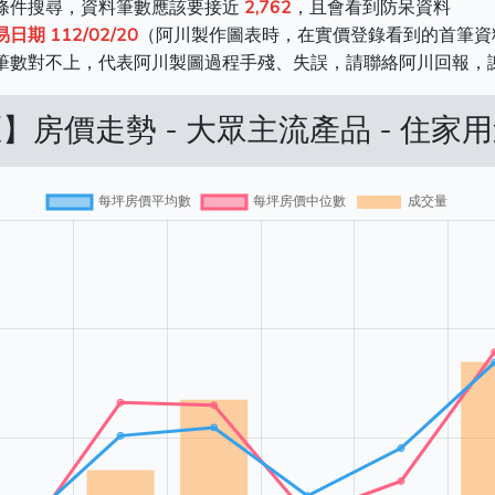
同條件搜尋，資料筆數應該要接近
2,762
，且會看到防呆資料
 112/02/20
（阿川製作圖表時，在實價登錄看到的首筆資
料筆數對不上，代表阿川製圖過程手殘、失誤，請聯絡阿川回報，
】房價走勢 - 大眾主流產品 - 住家