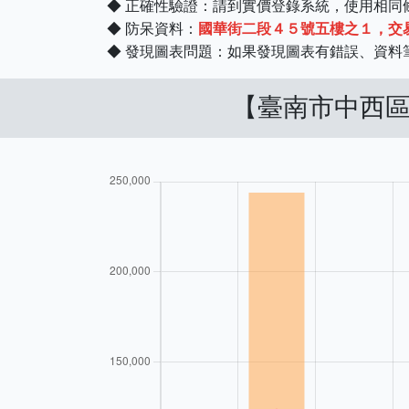
◆ 正確性驗證：請到實價登錄系統，使用相
◆ 防呆資料：
國華街二段４５號五樓之１，交易日期
◆ 發現圖表問題：如果發現圖表有錯誤、資
【臺南市中西區