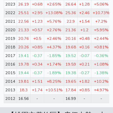
2023
26.19
+0.68
+2.65%
26.64
+1.28
+5.06%
2022
25.51
+2.95
+13.08%
25.36
+2.46
+10.73%
2021
22.56
+1.23
+5.76%
22.9
+1.54
+7.2%
2020
21.33
+0.57
+2.76%
21.36
+1.2
+5.95%
2019
20.76
+0.5
+2.46%
20.16
+0.48
+2.44%
2018
20.26
+0.85
+4.37%
19.68
+0.16
+0.81%
2017
19.41
-0.37
-1.85%
19.52
-0.07
-0.36%
2016
19.78
+0.34
+1.74%
19.59
+0.21
+1.08%
2015
19.44
-0.37
-1.89%
19.38
-0.27
-1.38%
2014
19.81
+1.51
+8.25%
19.65
+1.82
+10.2%
2013
18.3
+1.74
+10.51%
17.84
+0.85
+4.97%
2012
16.56
-
-
16.99
-
-