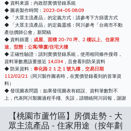
◆ 資料來源：內政部實價登錄系統
◆ 圖表製作時間：
2023-04-05 08:09
◆ 「大眾主流產品」的定義方式：請參考下方篩選方式
◆ 「大眾主流產品」的定義靈感：阿川參考「台南市不動
產估價師公會」新聞稿
◆ 資料篩選：
成屋、面積 20-70 坪、2 樓以上、住家用
途、型態：公寓/華廈/住宅大樓
◆ 正確性驗證：請到實價登錄系統，使用相同條件搜尋，
資料筆數應該要接近
14,034
，且會看到防呆資料
◆ 防呆資料：
奉化路２１之１號九樓，交易日期
112/02/21
（阿川製作圖表時，在實價登錄看到的首筆資
料）
◆ 發現圖表問題：如果發現圖表有錯誤、資料筆數對不
上，代表阿川製圖過程手殘、失誤，請聯絡阿川回報，謝謝
【桃園市蘆竹區】房價走勢 - 大
眾主流產品 - 住家用途（按年劃