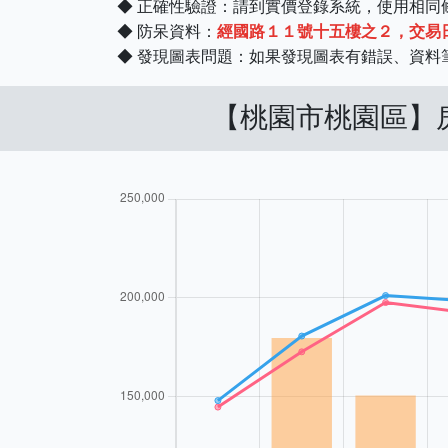
◆ 正確性驗證：請到實價登錄系統，使用相
◆ 防呆資料：
經國路１１號十五樓之２，交易日期 
◆ 發現圖表問題：如果發現圖表有錯誤、資
【桃園市桃園區】房