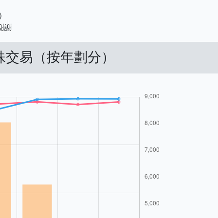
）
謝謝
特殊交易（按年劃分）