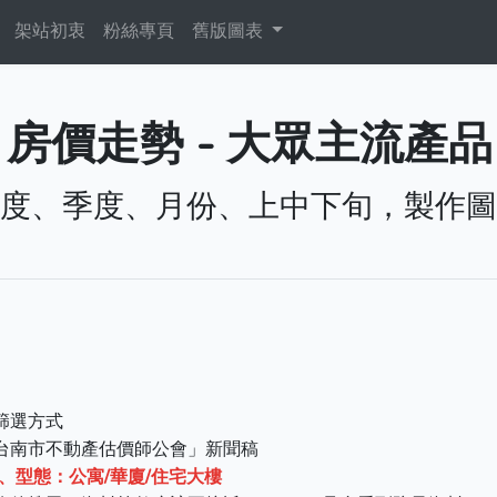
架站初衷
粉絲專頁
舊版圖表
價走勢 - 大眾主流產品
度、季度、月份、上中下旬，製作圖
篩選方式
台南市不動產估價師公會」新聞稿
以上、型態：公寓/華廈/住宅大樓