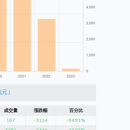
萬元）
成交量
漲跌幅
百分比
167
-3114
-94.91%