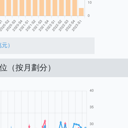
萬元）
車位（按月劃分）