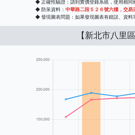
◆ 正確性驗證：請到實價登錄系統，使用相
◆ 防呆資料：
中華路二段５２６號六樓，交易日期 
◆ 發現圖表問題：如果發現圖表有錯誤、資
【新北市八里區