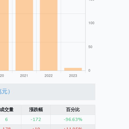
萬元）
成交量
漲跌幅
百分比
6
-172
-96.63%