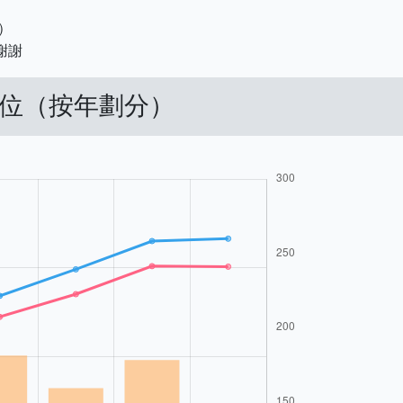
）
謝謝
車位（按年劃分）