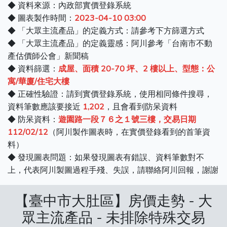
◆ 資料來源：內政部實價登錄系統
◆ 圖表製作時間：
2023-04-10 03:00
◆ 「大眾主流產品」的定義方式：請參考下方篩選方式
◆ 「大眾主流產品」的定義靈感：阿川參考「台南市不動
產估價師公會」新聞稿
◆ 資料篩選：
成屋、面積 20-70 坪、2 樓以上、型態：公
寓/華廈/住宅大樓
◆ 正確性驗證：請到實價登錄系統，使用相同條件搜尋，
資料筆數應該要接近
1,202
，且會看到防呆資料
◆ 防呆資料：
遊園路一段７６之１號三樓，交易日期
112/02/12
（阿川製作圖表時，在實價登錄看到的首筆資
料）
◆ 發現圖表問題：如果發現圖表有錯誤、資料筆數對不
上，代表阿川製圖過程手殘、失誤，請聯絡阿川回報，謝謝
【臺中市大肚區】房價走勢 - 大
眾主流產品 - 未排除特殊交易