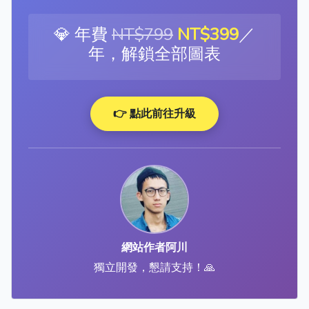
💎 年費
NT$799
NT$399
／
年，解鎖全部圖表
👉 點此前往升級
網站作者阿川
獨立開發，懇請支持！🙏