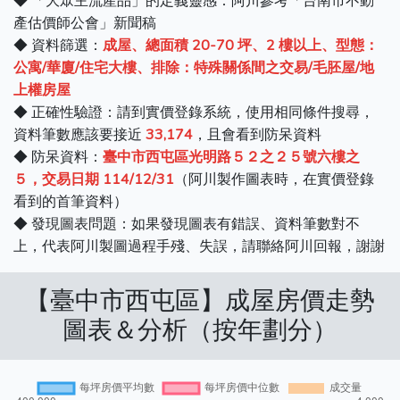
◆ 「大眾主流產品」的定義靈感：阿川參考「台南市不動
產估價師公會」新聞稿
◆ 資料篩選：
成屋、總面積 20-70 坪、2 樓以上、型態：
公寓/華廈/住宅大樓、排除：特殊關係間之交易/毛胚屋/地
上權房屋
◆ 正確性驗證：請到實價登錄系統，使用相同條件搜尋，
資料筆數應該要接近
33,174
，且會看到防呆資料
◆ 防呆資料：
臺中市西屯區光明路５２之２５號六樓之
５，交易日期 114/12/31
（阿川製作圖表時，在實價登錄
看到的首筆資料）
◆ 發現圖表問題：如果發現圖表有錯誤、資料筆數對不
上，代表阿川製圖過程手殘、失誤，請聯絡阿川回報，謝謝
【臺中市西屯區】成屋房價走勢
圖表＆分析（按年劃分）