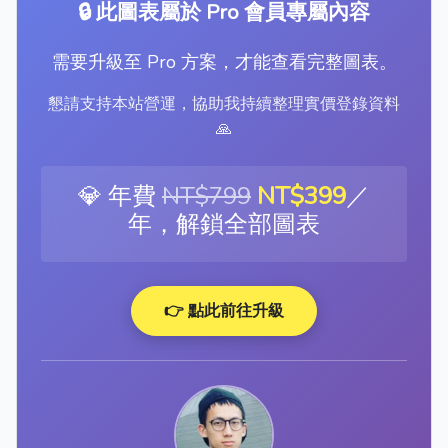
🔒 此圖表屬於 Pro 會員專屬內容
需要升級至 Pro 方案，才能查看完整圖表。
懇請支持本站營運，協助我持續整理實價登錄資料
🙏
💎 年費
NT$799
NT$399
／
年，解鎖全部圖表
👉 點此前往升級