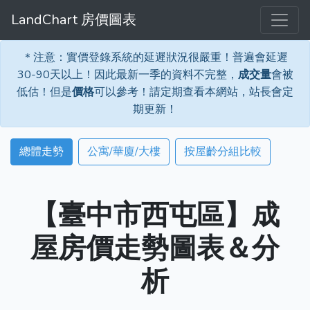
LandChart 房價圖表
＊注意：實價登錄系統的延遲狀況很嚴重！普遍會延遲
30-90天以上！因此最新一季的資料不完整，
成交量
會被
低估！但是
價格
可以參考！請定期查看本網站，站長會定
期更新！
總體走勢
公寓/華廈/大樓
按屋齡分組比較
【臺中市西屯區】成
屋房價走勢圖表＆分
析