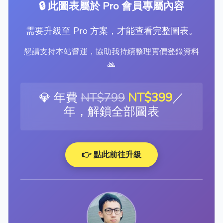
🔒 此圖表屬於 Pro 會員專屬內容
需要升級至 Pro 方案，才能查看完整圖表。
懇請支持本站營運，協助我持續整理實價登錄資料
🙏
💎 年費
NT$799
NT$399
／
年，解鎖全部圖表
👉 點此前往升級