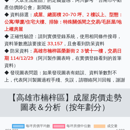
◆ 「大眾主流產品」的定義靈感：阿川參考「台南市不動
產估價師公會」新聞稿
◆ 資料篩選：
成屋、總面積 20-70 坪、2 樓以上、型態：
公寓/華廈/住宅大樓、排除：特殊關係間之交易/毛胚屋/地
上權房屋
◆ 正確性驗證：請到實價登錄系統，使用相同條件搜尋，
資料筆數應該要接近
33,157
，且會看到防呆資料
◆ 防呆資料：
高雄市楠梓區榮新街２３號十一樓，交易日
期 114/12/29
（阿川製作圖表時，在實價登錄看到的首筆
資料）
◆ 發現圖表問題：如果發現圖表有錯誤、資料筆數對不
上，代表阿川製圖過程手殘、失誤，請聯絡阿川回報，謝謝
【高雄市楠梓區】成屋房價走勢
圖表＆分析（按年劃分）