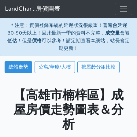
LandChart 房價圖表
＊注意：實價登錄系統的延遲狀況很嚴重！普遍會延遲
30-90天以上！因此最新一季的資料不完整，
成交量
會被
低估！但是
價格
可以參考！請定期查看本網站，站長會定
期更新！
總體走勢
公寓/華廈/大樓
按屋齡分組比較
【高雄市楠梓區】成
屋房價走勢圖表＆分
析