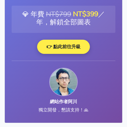
💎 年費
NT$799
NT$399
／
年，解鎖全部圖表
👉 點此前往升級
網站作者阿川
獨立開發，懇請支持！🙏