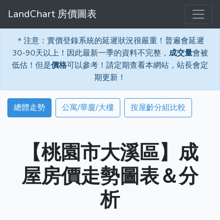
LandChart 房價圖表
＊注意：實價登錄系統的延遲狀況很嚴重！普遍會延遲
30-90天以上！因此最新一季的資料不完整，
成交量
會被
低估！但是
價格
可以參考！請定期查看本網站，站長會定
期更新！
總體走勢
公寓/華廈/大樓
按屋齡分組比較
【桃園市大溪區】成
屋房價走勢圖表＆分
析