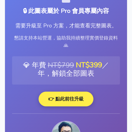
🔒 此圖表屬於 Pro 會員專屬內容
需要升級至 Pro 方案，才能查看完整圖表。
懇請支持本站營運，協助我持續整理實價登錄資料
🙏
💎 年費
NT$799
NT$399
／
年，解鎖全部圖表
👉 點此前往升級