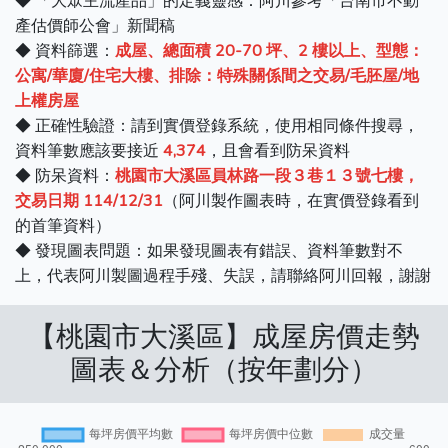
◆ 「大眾主流產品」的定義靈感：阿川參考「台南市不動
產估價師公會」新聞稿
◆ 資料篩選：
成屋、總面積 20-70 坪、2 樓以上、型態：
公寓/華廈/住宅大樓、排除：特殊關係間之交易/毛胚屋/地
上權房屋
◆ 正確性驗證：請到實價登錄系統，使用相同條件搜尋，
資料筆數應該要接近
4,374
，且會看到防呆資料
◆ 防呆資料：
桃園市大溪區員林路一段３巷１３號七樓，
交易日期 114/12/31
（阿川製作圖表時，在實價登錄看到
的首筆資料）
◆ 發現圖表問題：如果發現圖表有錯誤、資料筆數對不
上，代表阿川製圖過程手殘、失誤，請聯絡阿川回報，謝謝
【桃園市大溪區】成屋房價走勢
圖表＆分析（按年劃分）