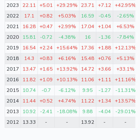
2023
22.11
+5.01
+29.29%
23.71
+7.12
+42.95%
2022
17.1
+0.82
+5.03%
16.59
-0.45
-2.65%
2021
16.28
+0.47
+2.99%
17.04
+1.04
+6.53%
2020
15.81
-0.72
-4.38%
16
-1.36
-7.84%
2019
16.54
+2.24
+15.64%
17.36
+1.88
+12.13%
2018
14.3
+0.83
+6.16%
15.48
+0.76
+5.13%
2017
13.47
+1.65
+13.92%
14.72
+3.66
+33.1%
2016
11.82
+1.09
+10.13%
11.06
+1.11
+11.16%
2015
10.74
-0.7
-6.12%
9.95
-1.27
-11.31%
2014
11.44
+0.52
+4.74%
11.22
+1.34
+13.57%
2013
10.92
-2.41
-18.08%
9.88
-4.04
-29.01%
2012
13.33
-
-
13.92
-
-