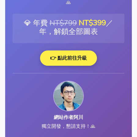
🙏
💎 年費
NT$799
NT$399
／
年，解鎖全部圖表
👉 點此前往升級
網站作者阿川
獨立開發，懇請支持！🙏