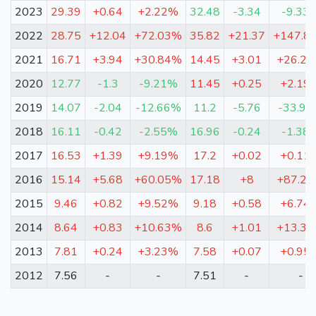
2023
29.39
+0.64
+2.22%
32.48
-3.34
-9.33
2022
28.75
+12.04
+72.03%
35.82
+21.37
+147.8
2021
16.71
+3.94
+30.84%
14.45
+3.01
+26.2
2020
12.77
-1.3
-9.21%
11.45
+0.25
+2.19
2019
14.07
-2.04
-12.66%
11.2
-5.76
-33.9
2018
16.11
-0.42
-2.55%
16.96
-0.24
-1.38
2017
16.53
+1.39
+9.19%
17.2
+0.02
+0.11
2016
15.14
+5.68
+60.05%
17.18
+8
+87.2
2015
9.46
+0.82
+9.52%
9.18
+0.58
+6.74
2014
8.64
+0.83
+10.63%
8.6
+1.01
+13.3
2013
7.81
+0.24
+3.23%
7.58
+0.07
+0.95
2012
7.56
-
-
7.51
-
-