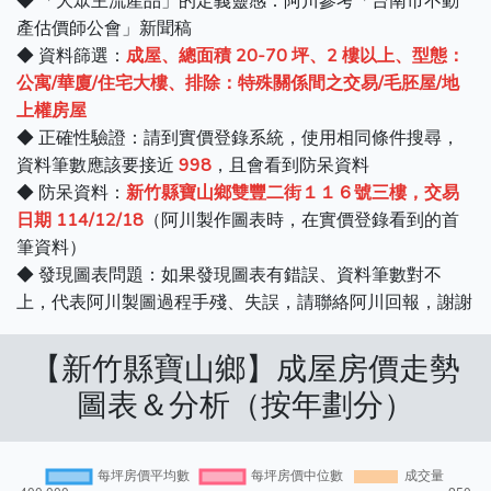
◆ 「大眾主流產品」的定義靈感：阿川參考「台南市不動
產估價師公會」新聞稿
◆ 資料篩選：
成屋、總面積 20-70 坪、2 樓以上、型態：
公寓/華廈/住宅大樓、排除：特殊關係間之交易/毛胚屋/地
上權房屋
◆ 正確性驗證：請到實價登錄系統，使用相同條件搜尋，
資料筆數應該要接近
998
，且會看到防呆資料
◆ 防呆資料：
新竹縣寶山鄉雙豐二街１１６號三樓，交易
日期 114/12/18
（阿川製作圖表時，在實價登錄看到的首
筆資料）
◆ 發現圖表問題：如果發現圖表有錯誤、資料筆數對不
上，代表阿川製圖過程手殘、失誤，請聯絡阿川回報，謝謝
【新竹縣寶山鄉】成屋房價走勢
圖表＆分析（按年劃分）