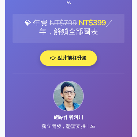
🙏
💎 年費
NT$799
NT$399
／
年，解鎖全部圖表
👉 點此前往升級
網站作者阿川
獨立開發，懇請支持！🙏