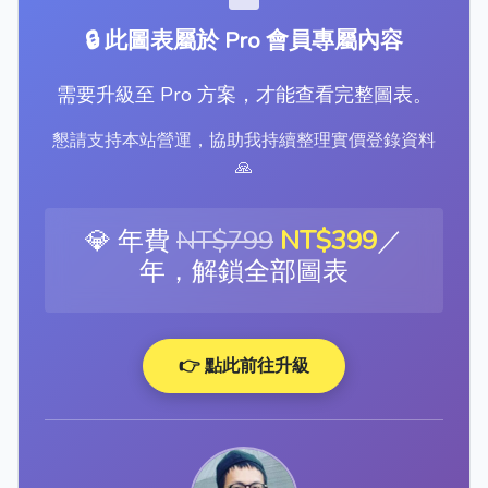
🔒 此圖表屬於 Pro 會員專屬內容
需要升級至 Pro 方案，才能查看完整圖表。
懇請支持本站營運，協助我持續整理實價登錄資料
🙏
💎 年費
NT$799
NT$399
／
年，解鎖全部圖表
👉 點此前往升級