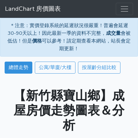
LandChart 房價圖表
＊注意：實價登錄系統的延遲狀況很嚴重！普遍會延遲
30-90天以上！因此最新一季的資料不完整，
成交量
會被
低估！但是
價格
可以參考！請定期查看本網站，站長會定
期更新！
總體走勢
公寓/華廈/大樓
按屋齡分組比較
【新竹縣寶山鄉】成
屋房價走勢圖表＆分
析