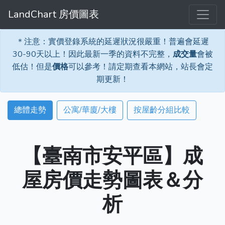
LandChart 房價圖表
＊注意：實價登錄系統的延遲狀況很嚴重！普遍會延遲
30-90天以上！因此最新一季的資料不完整，
成交量
會被
低估！但是
價格
可以參考！請定期查看本網站，站長會定
期更新！
總體走勢
公寓/華廈/大樓
按屋齡分組比較
【臺南市安平區】成
屋房價走勢圖表＆分
析