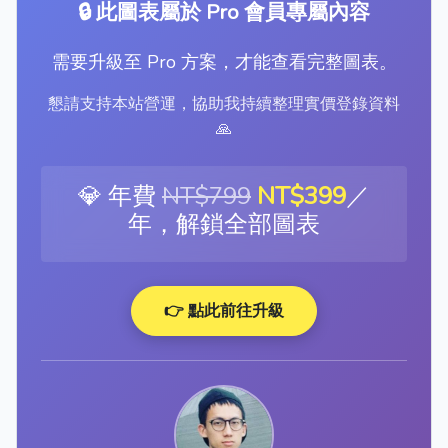
🔒 此圖表屬於 Pro 會員專屬內容
需要升級至 Pro 方案，才能查看完整圖表。
懇請支持本站營運，協助我持續整理實價登錄資料
🙏
💎 年費
NT$799
NT$399
／
年，解鎖全部圖表
👉 點此前往升級