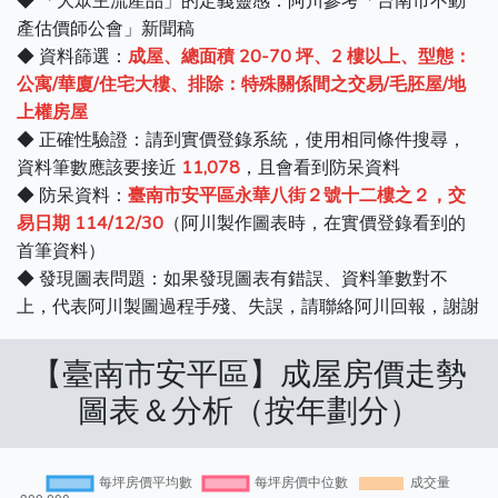
◆ 「大眾主流產品」的定義靈感：阿川參考「台南市不動
產估價師公會」新聞稿
◆ 資料篩選：
成屋、總面積 20-70 坪、2 樓以上、型態：
公寓/華廈/住宅大樓、排除：特殊關係間之交易/毛胚屋/地
上權房屋
◆ 正確性驗證：請到實價登錄系統，使用相同條件搜尋，
資料筆數應該要接近
11,078
，且會看到防呆資料
◆ 防呆資料：
臺南市安平區永華八街２號十二樓之２，交
易日期 114/12/30
（阿川製作圖表時，在實價登錄看到的
首筆資料）
◆ 發現圖表問題：如果發現圖表有錯誤、資料筆數對不
上，代表阿川製圖過程手殘、失誤，請聯絡阿川回報，謝謝
【臺南市安平區】成屋房價走勢
圖表＆分析（按年劃分）