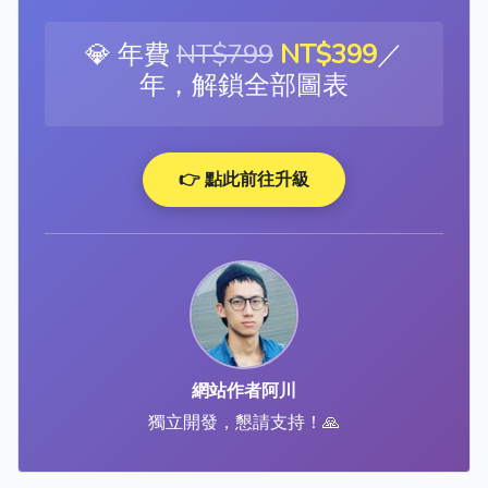
💎 年費
NT$799
NT$399
／
年，解鎖全部圖表
👉 點此前往升級
網站作者阿川
獨立開發，懇請支持！🙏