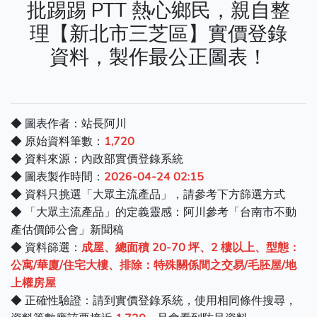
批踢踢 PTT 熱心鄉民，親自整
理【新北市三芝區】實價登錄
資料，製作最公正圖表！
◆ 圖表作者：站長阿川
◆ 原始資料筆數：
1,720
◆ 資料來源：內政部實價登錄系統
◆ 圖表製作時間：
2026-04-24 02:15
◆ 資料只挑選「大眾主流產品」，請參考下方篩選方式
◆ 「大眾主流產品」的定義靈感：阿川參考「台南市不動
產估價師公會」新聞稿
◆ 資料篩選：
成屋、總面積 20-70 坪、2 樓以上、型態：
公寓/華廈/住宅大樓、排除：特殊關係間之交易/毛胚屋/地
上權房屋
◆ 正確性驗證：請到實價登錄系統，使用相同條件搜尋，