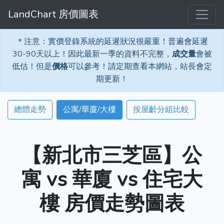
LandChart 房價圖表
＊注意：實價登錄系統的延遲狀況很嚴重！普遍會延遲
30-90天以上！因此最新一季的資料不完整，
成交量
會被
低估！但是
價格
可以參考！請定期查看本網站，站長會定
期更新！
總體走勢
公寓/華廈/大樓
按屋齡分組比較
【新北市三芝區】公
寓 vs 華廈 vs 住宅大
樓 房價走勢圖表