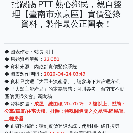
批踢踢 PTT 熱心鄉民，親自整
理【臺南市永康區】實價登錄
資料，製作最公正圖表！
◆ 圖表作者：站長阿川
◆ 原始資料筆數：
22,050
◆ 資料來源：內政部實價登錄系統
◆ 圖表製作時間：
2026-04-24 03:49
◆ 資料只挑選「大眾主流產品」，請參考下方篩選方式
◆ 「大眾主流產品」的定義靈感：阿川參考「台南市不動
產估價師公會」新聞稿
◆ 資料篩選：
成屋、總面積 20-70 坪、2 樓以上、型態：
公寓/華廈/住宅大樓、排除：特殊關係間之交易/毛胚屋/地
上權房屋
◆ 正確性驗證：請到實價登錄系統，使用相同條件搜尋，