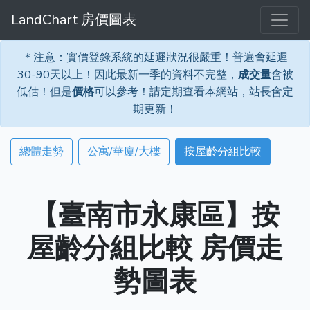
LandChart 房價圖表
＊注意：實價登錄系統的延遲狀況很嚴重！普遍會延遲
30-90天以上！因此最新一季的資料不完整，
成交量
會被
低估！但是
價格
可以參考！請定期查看本網站，站長會定
期更新！
總體走勢
公寓/華廈/大樓
按屋齡分組比較
【臺南市永康區】按
屋齡分組比較 房價走
勢圖表