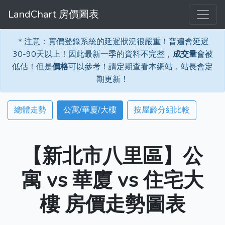
LandChart 房價圖表
＊注意：實價登錄系統的延遲狀況很嚴重！普遍會延遲
30-90天以上！因此最新一季的資料不完整，
成交量
會被
低估！但是
價格
可以參考！請定期查看本網站，站長會定
期更新！
總體走勢
公寓/華廈/大樓
按屋齡分組比較
【新北市八里區】公
寓 vs 華廈 vs 住宅大
樓 房價走勢圖表