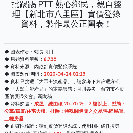
批踢踢 PTT 熱心鄉民，親自整
理【新北市八里區】實價登錄
資料，製作最公正圖表！
◆ 圖表作者：站長阿川
◆ 原始資料筆數：
6,738
◆ 資料來源：內政部實價登錄系統
◆ 圖表製作時間：
2026-04-24 02:13
◆ 資料只挑選「大眾主流產品」，請參考下方篩選方式
◆ 「大眾主流產品」的定義靈感：阿川參考「台南市不動
產估價師公會」新聞稿
◆ 資料篩選：
成屋、總面積 20-70 坪、2 樓以上、型態：
公寓/華廈/住宅大樓、排除：特殊關係間之交易/毛胚屋/地
上權房屋
◆ 正確性驗證：請到實價登錄系統，使用相同條件搜尋，