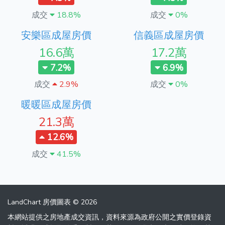
成交
18.8%
成交
0%
安樂區成屋房價
信義區成屋房價
16.6萬
17.2萬
7.2%
6.9%
成交
2.9%
成交
0%
暖暖區成屋房價
21.3萬
12.6%
成交
41.5%
LandChart 房價圖表 © 2026
本網站提供之房地產成交資訊，資料來源為政府公開之實價登錄資