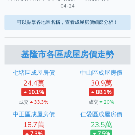
04-24
可以點擊各地區名稱，查看成屋房價細節分析！
基隆市各區成屋房價走勢
七堵區成屋房價
中山區成屋房價
24.4萬
30.9萬
10.1%
88.1%
成交
33.3%
成交
20%
中正區成屋房價
仁愛區成屋房價
18.7萬
23.5萬
7.3%
7.5%