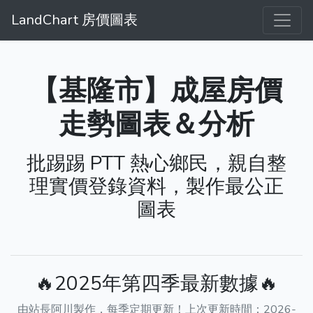
LandChart 房價圖表
【基隆市】成屋房價
走勢圖表＆分析
批踢踢 PTT 熱心鄉民，親自整
理實價登錄資料，製作最公正
圖表
🔥2025年第四季最新數據🔥
由站長阿川製作，每季定期更新！上次更新時間：2026-